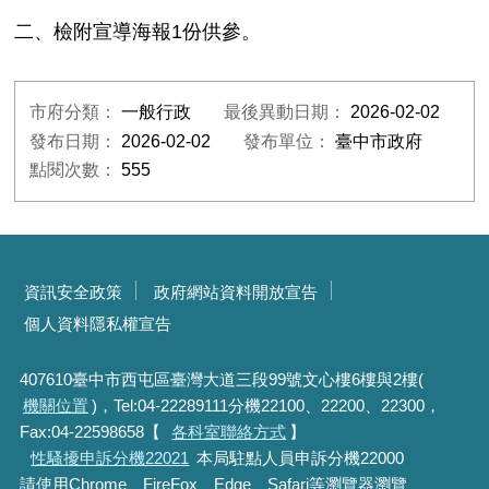
二、檢附宣導海報1份供參。
市府分類：
一般行政
最後異動日期：
2026-02-02
發布日期：
2026-02-02
發布單位：
臺中市政府
點閱次數：
555
資訊安全政策
政府網站資料開放宣告
個人資料隱私權宣告
407610臺中市西屯區臺灣大道三段99號文心樓6樓與2樓(
機關位置
)，Tel:04-22289111分機22100、22200、22300，
Fax:04-22598658【
各科室聯絡方式
】
性騷擾申訴分機22021
本局駐點人員申訴分機22000
請使用Chrome、FireFox、Edge、Safari等瀏覽器瀏覽